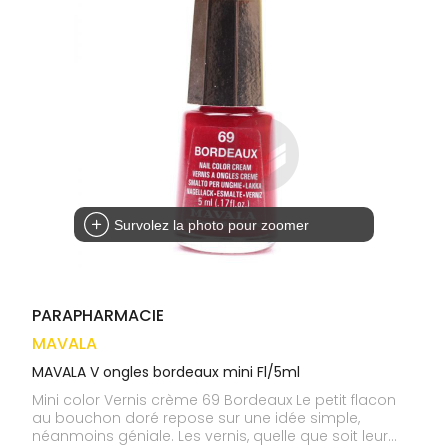
médicaux
Corps
VOS
OUTILS
Homme
EN
Solaire
LIGNE
Visage
Survolez la photo pour zoomer
PARAPHARMACIE
MAVALA
MAVALA V ongles bordeaux mini Fl/5ml
Mini color Vernis crème 69 Bordeaux Le petit flacon
au bouchon doré repose sur une idée simple,
néanmoins géniale. Les vernis, quelle que soit leur