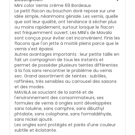
Mini color Vernis crème 69 Bordeaux
Le petit flacon au bouchon doré repose sur une
idée simple, néanmoins géniale. Les vernis, quelle
que soit leur qualité, ont tendance à sécher plus
ou moins rapidement, surtout lorsque le flacon
est fréquemment ouvert. Les MINI's de Mavala
sont conçus pour éviter cet inconvénient. Finis les
flacons que l'on jette à moitié pleins parce que le
vernis s'est épaissi.
Autres avantages importants : leur petite taille en
fait un compagnon de tous les instants et
permet de posséder plusieurs teintes différentes
à la fois sans rencontrer le problème du vernis
sec. Grand assortiment de teintes : subtiles,
raffinées, très sensibles au carrousel des saisons
et des modes.
MAVALA se souciant de la santé et de
l'environnement des consommateurs, ses
formules de vernis à ongles sont développées
sans toluène, sans camphre, sans dibuthyl
phtalate, sans colophane, sans formaldéhyde,
sans nickel ajouté.
Les ongles sont protégés et parés d'une couleur
subtile et éclatante.