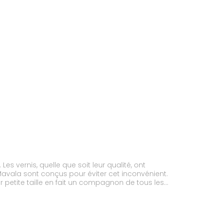
s vernis, quelle que soit leur qualité, ont
Mavala sont conçus pour éviter cet inconvénient.
eur petite taille en fait un compagnon de tous les
Grand assortiment de teintes : subtiles, raffinées,
 des consommateurs, ses formules de vernis à
de, sans nickel ajouté. Les ongles sont