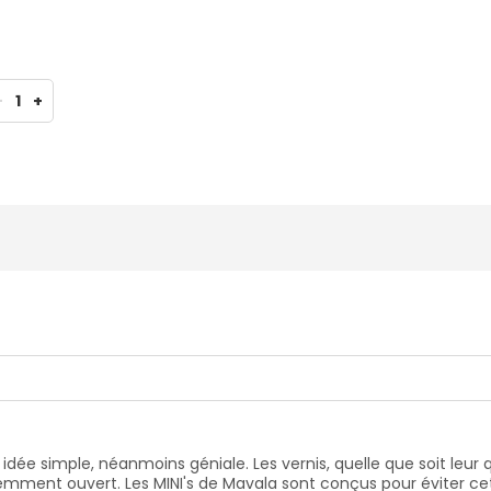
-
1
+
idée simple, néanmoins géniale. Les vernis, quelle que soit leur
mment ouvert. Les MINI's de Mavala sont conçus pour éviter cet i