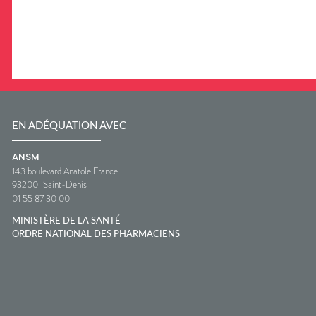
EN ADÉQUATION AVEC
ANSM
143 boulevard Anatole France
93200
Saint-Denis
01 55 87 30 00
MINISTÈRE DE LA SANTÉ
ORDRE NATIONAL DES PHARMACIENS