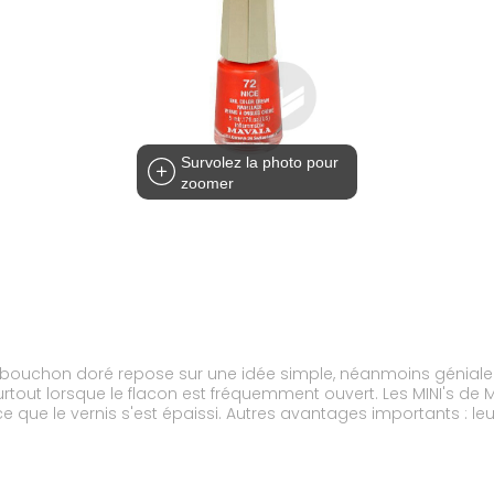
Survolez la photo pour
zoomer
u bouchon doré repose sur une idée simple, néanmoins géniale. Le
tout lorsque le flacon est fréquemment ouvert. Les MINI's de 
arce que le vernis s'est épaissi. Autres avantages importants : l
ifférentes à la fois sans rencontrer le problème du vernis sec. 
 modes. MAVALA se souciant de la santé et de l'environnement
hre, sans dibuthyl phtalate, sans colophane, sans formaldéhy
nte.