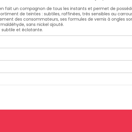
 en fait un compagnon de tous les instants et permet de posséder
rtiment de teintes : subtiles, raffinées, très sensibles au carro
nnement des consommateurs, ses formules de vernis à ongles s
rmaldéhyde, sans nickel ajouté.
 subtile et éclatante.