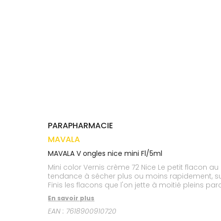
médicaux
Corps
VOS
OUTILS
Homme
EN
Solaire
LIGNE
Visage
PARAPHARMACIE
MAVALA
MAVALA V ongles nice mini Fl/5ml
Mini color Vernis crème 72 Nice Le petit flacon a
tendance à sécher plus ou moins rapidement, sur
Finis les flacons que l'on jette à moitié pleins p
instants et permet de posséder plusieurs teintes d
En savoir plus
très sensibles au carrousel des saisons et des
EAN :
7618900910720
ongles sont développées sans toluène, sans camp
protégés et parés d'une couleur subtile et éclata