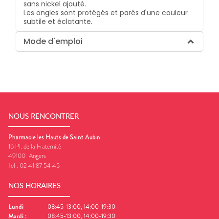
sans nickel ajouté.
Les ongles sont protégés et parés d'une couleur
subtile et éclatante.
Mode d'emploi
NOUS RENCONTRER
Pharmacie les Hauts de Saint Aubin
16 Pl. de la Fraternité
49100
Angers
Tel :
02 41 87 54 45
NOS HORAIRES
Lundi
:
08:45-13:00, 14:00-19:30
Mardi
:
08:45-13:00, 14:00-19:30