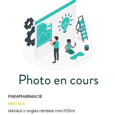
médicaux
Corps
VOS
OUTILS
Homme
EN
Solaire
LIGNE
Visage
PARAPHARMACIE
MAVALA
MAVALA V ongles ramblas mini Fl/5ml