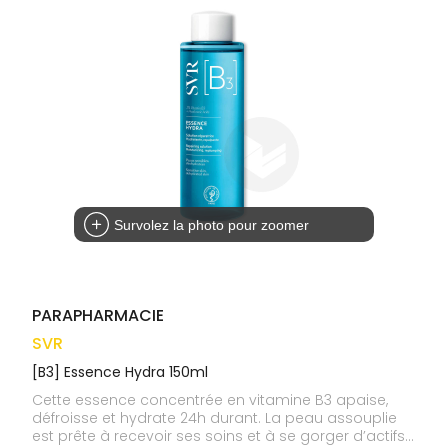
médicaux
Corps
VOS
OUTILS
Homme
EN
Solaire
LIGNE
Visage
Survolez la photo pour zoomer
PARAPHARMACIE
SVR
[B3] Essence Hydra 150ml
Cette essence concentrée en vitamine B3 apaise,
défroisse et hydrate 24h durant. La peau assouplie
est prête à recevoir ses soins et à se gorger d’actifs.