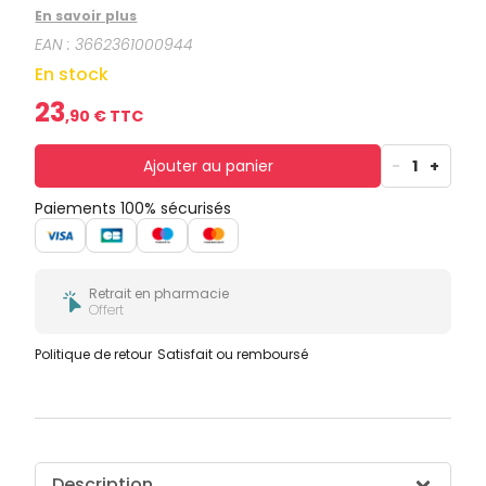
Jour après jour, la qualité de la peau s’améliore et la
En savoir plus
peau se fortifie. Les résultats sont visibles !
EAN :
3662361000944
En stock
23
,
90
€ TTC
Ajouter au panier
-
1
+
Paiements 100% sécurisés
Retrait en pharmacie
Offert
Politique de retour
Satisfait ou remboursé
Description