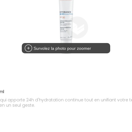
Survolez la photo pour zoomer
ml
i apporte 24h d'hydratation continue tout en unifiant votre tein
en un seul geste.