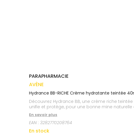
médicaux
Corps
VOS
OUTILS
Homme
EN
Solaire
LIGNE
Visage
PARAPHARMACIE
AVÈNE
Hydrance BB-RICHE Crème hydratante teintée 40
Découvrez Hydrance BB, une crème riche teintée qu
unifie et protège, pour une bonne mine naturelle 
En savoir plus
EAN :
3282770208764
En stock