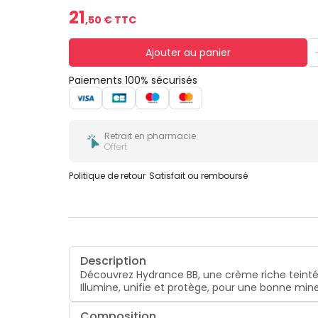
21
,
50
€ TTC
Ajouter au panier
Paiements 100% sécurisés
Retrait en pharmacie
Offert
Politique de retour
Satisfait ou remboursé
Description
Découvrez Hydrance BB, une crème riche teintée 
Illumine, unifie et protège, pour une bonne mine
Composition