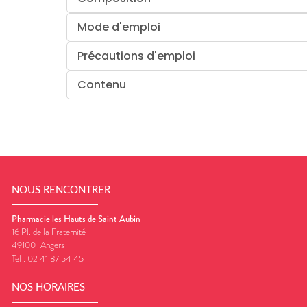
Mode d'emploi
Précautions d'emploi
Contenu
NOUS RENCONTRER
Pharmacie les Hauts de Saint Aubin
16 Pl. de la Fraternité
49100
Angers
Tel :
02 41 87 54 45
NOS HORAIRES