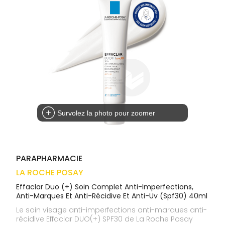
médicaux
Corps
VOS
OUTILS
Homme
EN
Solaire
LIGNE
Visage
Survolez la photo pour zoomer
PARAPHARMACIE
LA ROCHE POSAY
Effaclar Duo (+) Soin Complet Anti-Imperfections,
Anti-Marques Et Anti-Récidive Et Anti-Uv (Spf30) 40ml
Le soin visage anti-imperfections anti-marques anti-
récidive Effaclar DUO(+) SPF30 de La Roche Posay