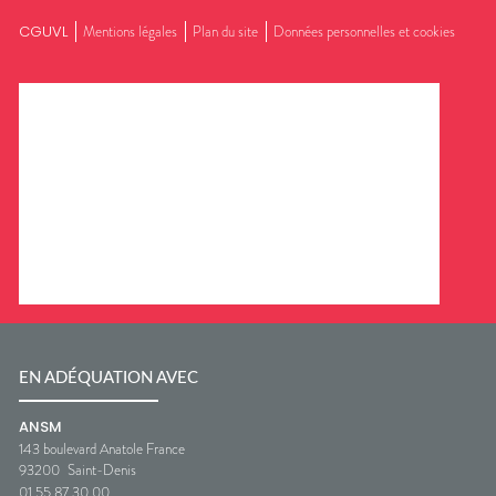
CGUVL
Mentions légales
Plan du site
Données personnelles et cookies
EN ADÉQUATION AVEC
ANSM
143 boulevard Anatole France
93200
Saint-Denis
01 55 87 30 00