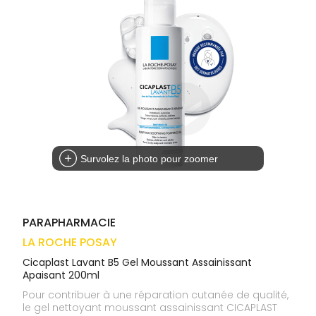
médicaux
Corps
VOS
OUTILS
Homme
EN
Solaire
LIGNE
Visage
Survolez la photo pour zoomer
PARAPHARMACIE
LA ROCHE POSAY
Cicaplast Lavant B5 Gel Moussant Assainissant
Apaisant 200ml
Pour contribuer à une réparation cutanée de qualité,
le gel nettoyant moussant assainissant CICAPLAST