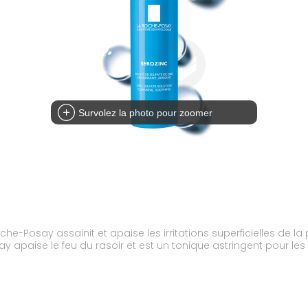
Survolez la photo pour zoomer
oche-Posay assainit et apaise les irritations superficielles de la
 apaise le feu du rasoir et est un tonique astringent pour le