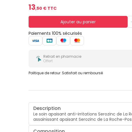
13
,
50
€ TTC
Ajouter au panier
Paiements 100% sécurisés
Retrait en pharmacie
Offert
Politique de retour
Satisfait ou remboursé
Description
Le soin apaisant anti-irritations Serozinc de La R
assainissant apaisant Serozinc de La Roche-Posa
Composition