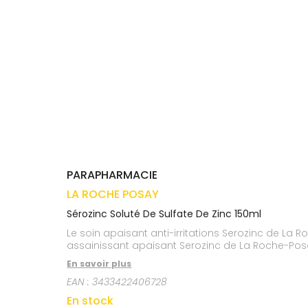
médicaux
Corps
VOS
OUTILS
Homme
EN
Solaire
LIGNE
Visage
PARAPHARMACIE
LA ROCHE POSAY
Sérozinc Soluté De Sulfate De Zinc 150ml
Le soin apaisant anti-irritations Serozinc de La R
assainissant apaisant Serozinc de La Roche-Posay
En savoir plus
EAN :
3433422406728
En stock