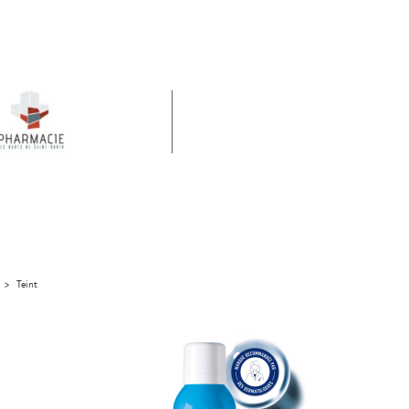
>
Teint