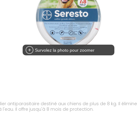
Survolez la photo pour zoomer
er antiparasitaire destiné aux chiens de plus de 8 kg. Il élimine 
 à l'eau. Il offre jusqu'à 8 mois de protection.