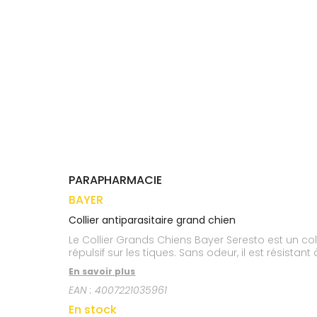
médicaux
Corps
VOS
OUTILS
Homme
EN
Solaire
LIGNE
Visage
PARAPHARMACIE
BAYER
Collier antiparasitaire grand chien
Le Collier Grands Chiens Bayer Seresto est un colli
répulsif sur les tiques. Sans odeur, il est résistant
En savoir plus
EAN :
4007221035961
En stock