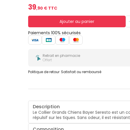
39
,
90
€ TTC
Ajouter au panier
Paiements 100% sécurisés
Retrait en pharmacie
Offert
Politique de retour
Satisfait ou remboursé
Description
Le Collier Grands Chiens Bayer Seresto est un coll
répulsif sur les tiques. Sans odeur, il est résistan
Composition