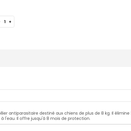
-
1
+
ier antiparasitaire destiné aux chiens de plus de 8 kg. Il élimine 
t à l'eau. Il offre jusqu'à 8 mois de protection.